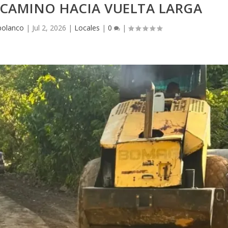
 CAMINO HACIA VUELTA LARGA
polanco
|
Jul 2, 2026
|
Locales
|
0
|