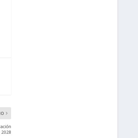
MO
ración
n 2028