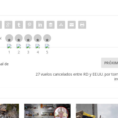
:
PRÓXI
al de
27 vuelos cancelados entre RD y EE.UU. por to
in