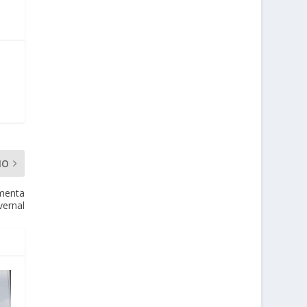
MO
rmenta
vernal