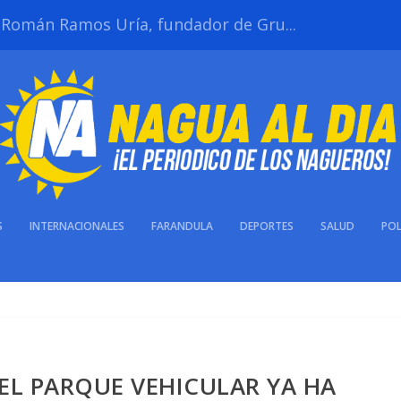
s Román Ramos Uría, fundador de Gru...
S
INTERNACIONALES
FARANDULA
DEPORTES
SALUD
POL
EL PARQUE VEHICULAR YA HA