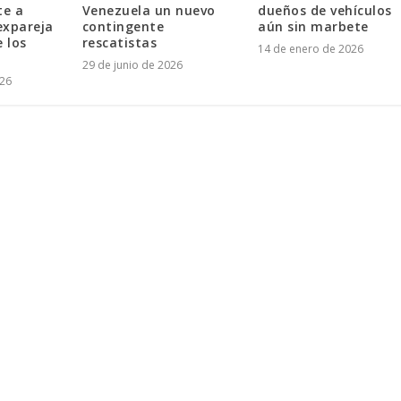
te a
Venezuela un nuevo
dueños de vehículos
expareja
contingente
aún sin marbete
e los
rescatistas
14 de enero de 2026
29 de junio de 2026
026