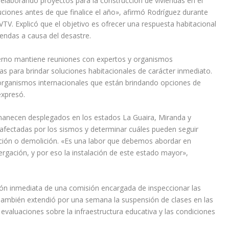
á elaborando proyectos para la construcción de viviendas en el
ciones antes de que finalice el año», afirmó Rodríguez durante
 VTV. Explicó que el objetivo es ofrecer una respuesta habitacional
iendas a causa del desastre.
rno mantiene reuniones con expertos y organismos
as para brindar soluciones habitacionales de carácter inmediato.
organismos internacionales que están brindando opciones de
expresó.
rmanecen desplegados en los estados La Guaira, Miranda y
 afectadas por los sismos y determinar cuáles pueden seguir
cción o demolición. «Es una labor que debemos abordar en
rgación, y por eso la instalación de este estado mayor»,
ión inmediata de una comisión encargada de inspeccionar las
También extendió por una semana la suspensión de clases en las
evaluaciones sobre la infraestructura educativa y las condiciones