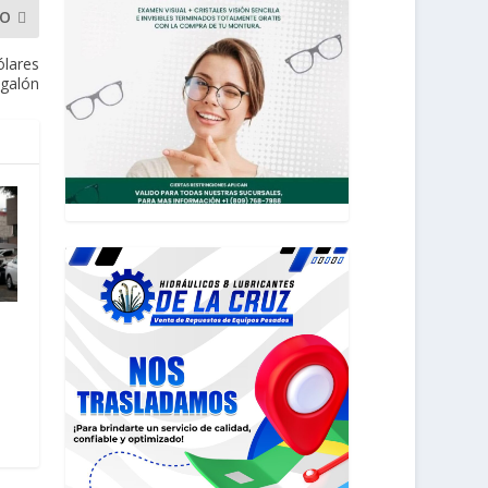
MO
ólares
galón
e