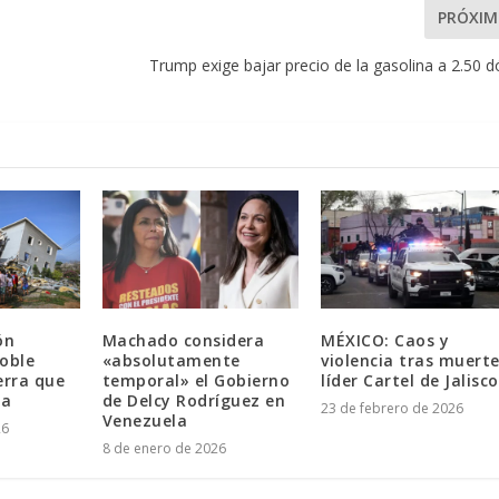
PRÓXI
Trump exige bajar precio de la gasolina a 2.50 d
ón
Machado considera
MÉXICO: Caos y
doble
«absolutamente
violencia tras muert
erra que
temporal» el Gobierno
líder Cartel de Jalisco
la
de Delcy Rodríguez en
23 de febrero de 2026
Venezuela
26
8 de enero de 2026