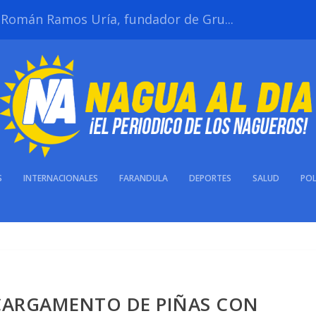
s Román Ramos Uría, fundador de Gru...
S
INTERNACIONALES
FARANDULA
DEPORTES
SALUD
POL
CARGAMENTO DE PIÑAS CON