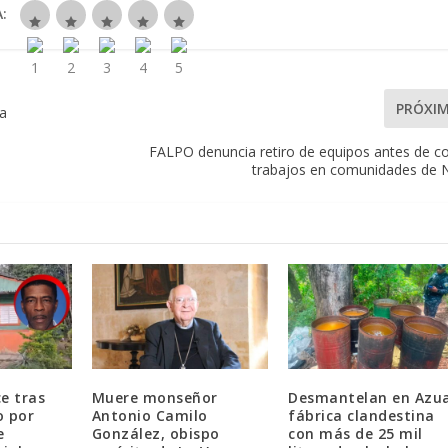
:
PRÓXI
ta
FALPO denuncia retiro de equipos antes de co
trabajos en comunidades de 
e tras
Muere monseñor
Desmantelan en Azu
o por
Antonio Camilo
fábrica clandestina
e
González, obispo
con más de 25 mil