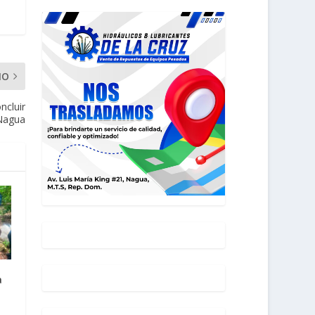
MO
ncluir
Nagua
a