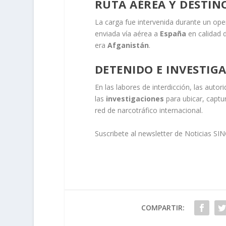
RUTA AÉREA Y DESTI
La carga fue intervenida durante un oper
enviada vía aérea a
España
en calidad d
era
Afganistán
.
DETENIDO E INVESTIG
En las labores de interdicción, las auto
las
investigaciones
para ubicar, captu
red de narcotráfico internacional.
Suscribete al newsletter de Noticias SI
COMPARTIR: