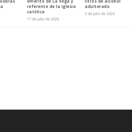
niobras
emérito de La Vega y
litros de alcohol
ta
referente de la Iglesia
adulterado
católica
3 de julio de 2026
17 de julio de 2026