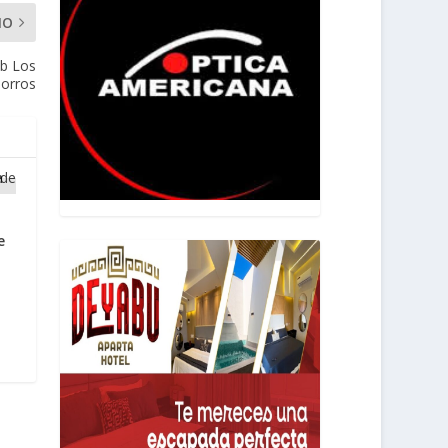
MO
ub Los
orros
e