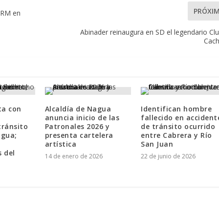
PRÓXI
 PRM en
Abinader reinaugura en SD el legendario Cl
Cach
ta con
Alcaldía de Nagua
Identifican hombre
anuncia inicio de las
fallecido en accident
tránsito
Patronales 2026 y
de tránsito ocurrido
agua;
presenta cartelera
entre Cabrera y Río
artística
San Juan
s del
14 de enero de 2026
22 de junio de 2026