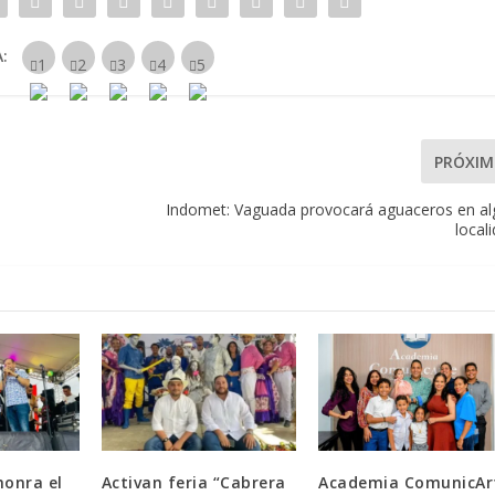
:
PRÓXI
Indomet: Vaguada provocará aguaceros en a
local
honra el
Activan feria “Cabrera
Academia ComunicAr