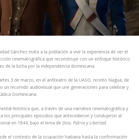
ad Sánchez invita a la población a vivir la experiencia de ver el
ducción cinematográfica que reconstruye con un enfoque histórico
 de la lucha por la independencia dominicana.
tes 3 de marzo, en el anfiteatro de la UASD, recinto Nagua, de
mo un recorrido audiovisual que une generaciones para celebrar y
pública Dominicana.
mental histórica que, a través de una narrativa cinematográfica y
ta los principales episodios que antecedieron y condujeron al
cional en 1844, bajo el lema de
Dios, Patria y Libertad
.
sde el contexto de la ocupación haitiana hasta la conformación