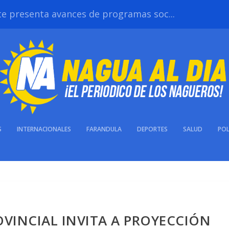
te presenta avances de programas soc...
S
INTERNACIONALES
FARANDULA
DEPORTES
SALUD
POL
VINCIAL INVITA A PROYECCIÓN