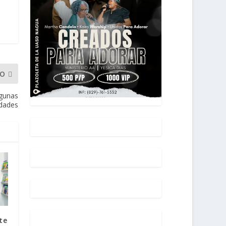
MO
lgunas
idades
te