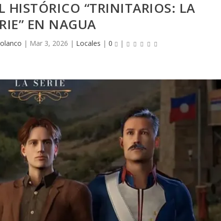
HISTÓRICO “TRINITARIOS: LA
RIE” EN NAGUA
polanco
|
Mar 3, 2026
|
Locales
|
0
|