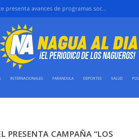
te presenta avances de programas soc...
S
INTERNACIONALES
FARANDULA
DEPORTES
SALUD
POL
L PRESENTA CAMPAÑA “LOS