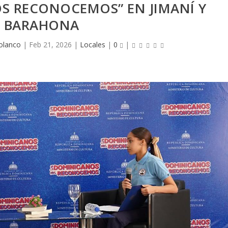
S RECONOCEMOS” EN JIMANÍ Y
BARAHONA
olanco
|
Feb 21, 2026
|
Locales
|
0
|