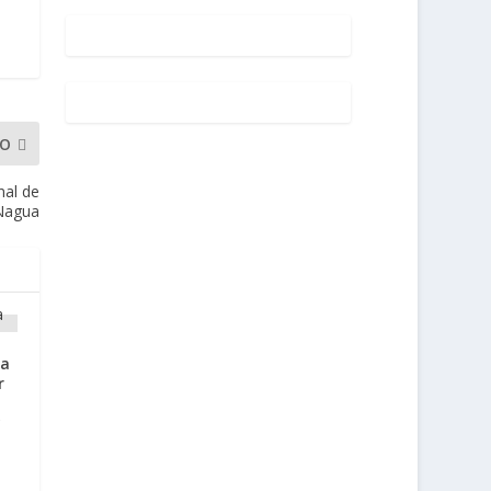
MO
nal de
 Nagua
ma
r
y