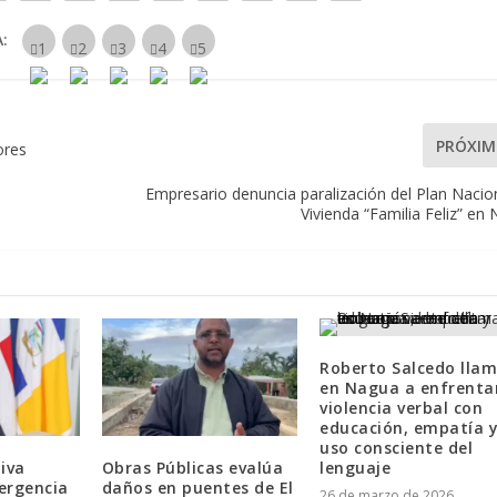
:
PRÓXI
ores
Empresario denuncia paralización del Plan Nacio
Vivienda “Familia Feliz” en
Roberto Salcedo lla
en Nagua a enfrenta
violencia verbal con
educación, empatía 
uso consciente del
iva
Obras Públicas evalúa
lenguaje
ergencia
daños en puentes de El
26 de marzo de 2026