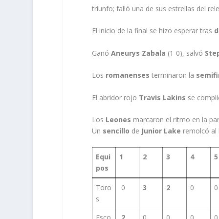
triunfo; falló una de sus estrellas del rel
El inicio de la final se hizo esperar tras
d
Ganó
Aneurys Zabala
(1-0), salvó
Ste
Los
romanenses
terminaron la
semifi
El abridor rojo
Travis Lakins
se complic
Los
Leones
marcaron el ritmo en la par
Un
sencillo
de
Junior Lake
remolcó al
Equi
1
2
3
4
5
pos
Toro
0
3
2
0
0
s
Esco
2
0
0
0
0