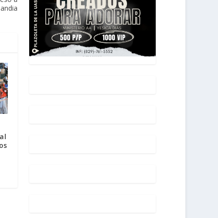
landia
al
os