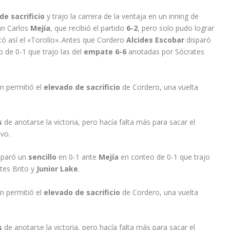
de sacrificio
y trajo la carrera de la ventaja en un inning de
an Carlos
Mejía
, que recibió el partido
6-2
, pero solo pudo lograr
ó así el «Torolío»..Antes que Cordero
Alcides Escobar
disparó
 de 0-1 que trajo las del
empate 6-6
anotadas por Sócrates
en permitió el
elevado de sacrificio
de Cordero, una vuelta
s
de anotarse la victoria, pero hacía falta más para sacar el
evo.
sparó un
sencillo
en 0-1 ante
Mejía
en conteo de 0-1 que trajo
tes Brito y
Junior Lake
.
en permitió el
elevado de sacrificio
de Cordero, una vuelta
s
de anotarse la victoria, pero hacía falta más para sacar el