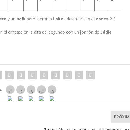
ero
y un
balk
permitieron a
Lake
adelantar a los
Leones
2-0.
n el empate en la alta del segundo con un
jonrón
de
Eddie
:
PRÓXI
Trump: No pagaremos nada y tendremos acc