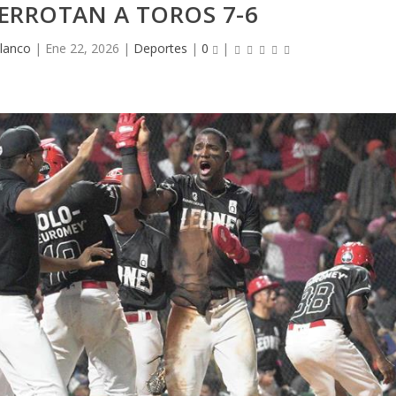
DERROTAN A TOROS 7-6
lanco
|
Ene 22, 2026
|
Deportes
|
0
|