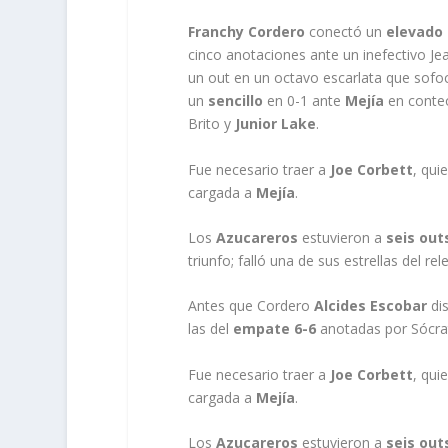
Franchy Cordero
conectó un
elevado 
cinco anotaciones ante un inefectivo Je
un out en un octavo escarlata que sofoc
un
sencillo
en 0-1 ante
Mejía
en conteo
Brito y
Junior Lake
.
Fue necesario traer a
Joe Corbett
, qui
cargada a
Mejía
.
Los
Azucareros
estuvieron a
seis out
triunfo; falló una de sus estrellas del rel
Antes que Cordero
Alcides Escobar
di
las del
empate 6-6
anotadas por Sócra
Fue necesario traer a
Joe Corbett
, qui
cargada a
Mejía
.
Los
Azucareros
estuvieron a
seis out