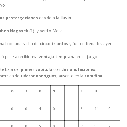
evo.
os postergaciones
debido a la
lluvia
.
phen Nogosek
(1) y perdió Mejía.
nal
con una racha de
cinco triunfos
y fueron frenados ayer.
ó pese a recibir una
ventaja temprana
en el juego.
te baja del
primer capítulo
con
dos anotaciones
.
 bienvenido
Héctor Rodríguez
, ausente en la
semifinal
.
6
7
8
9
C
H
E
0
0
1
0
6
11
0
0
0
5
0
7
9
2