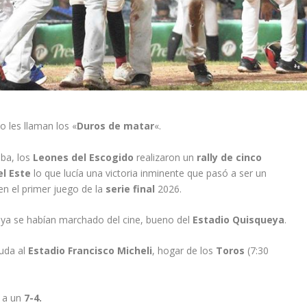
o les llaman los «
Duros de matar
«.
iba, los
Leones del Escogido
realizaron un
rally de cinco
el Este
lo que lucía una victoria inminente que pasó a ser un
 en el primer juego de la
serie final
2026.
ya se habían marchado del cine, bueno del
Estadio Quisqueya
.
uda al
Estadio Francisco Micheli
, hogar de los
Toros
(7:30
a a un
7-4.