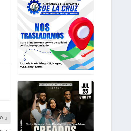
MO
eso a