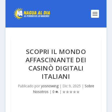
SCOPRI IL MONDO
AFFASCINANTE DEI
CASINÒ DIGITALI
ITALIANI
Publicado por
yosnowing
|
Dic 9, 2025
|
Sobre
Nosotros
|
0
|