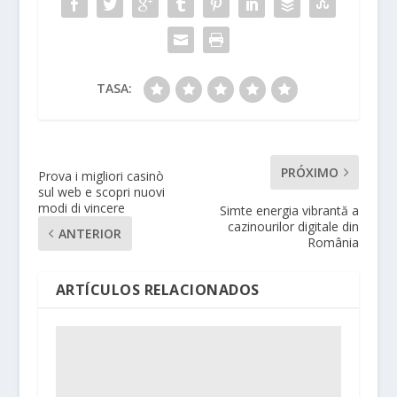
TASA:
PRÓXIMO
Prova i migliori casinò
sul web e scopri nuovi
modi di vincere
Simte energia vibrantă a
cazinourilor digitale din
ANTERIOR
România
ARTÍCULOS RELACIONADOS