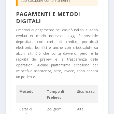
può sostituire completamente.
PAGAMENTI E METODI
DIGITALI
I metodi di pagamento nei casinò italiani si sono
evoluti in modo notevole. Oggi è possibile
depositare con carte di credito, portafogli
elettronici, bonifici e anche con criptovalute su
alcuni siti. Ciò che conta davvero, però, è la
rapidità dei prelievi e la trasparenza delle
operazioni. Alcune piattaforme eccellono per
velocità e assistenza, altre, invece, sono ancora
un po’ lente.
Metodo
Tempo di
Sicurezza
Prelievo
Carta di
2-5 giorni
Alta