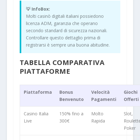
💡 InfoBox:
Molti casinò digitali italiani possiedono
licenza ADM, garanzia che operano
secondo standard di sicurezza nazionali.
Controllare questo dettaglio prima di
registrarsi è sempre una buona abitudine.
TABELLA COMPARATIVA
PIATTAFORME
Piattaforma
Bonus
Velocità
Giochi
Benvenuto
Pagamenti
Offerti
Casino Italia
150% fino a
Molto
Slot,
Live
300€
Rapida
Roulette
Poker