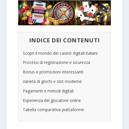
INDICE DEI CONTENUTI
Scopri il mondo dei casinò digitali italiani
Processi di registrazione e sicurezza
Bonus e promozioni interessanti
Varietà di giochi e slot moderne
Pagamenti e metodi digitali
Esperienza del giocatore online
Tabella comparativa piattaforme