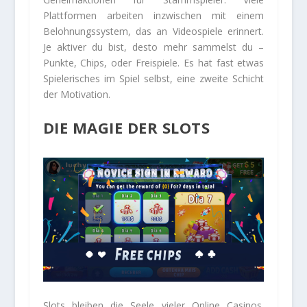
Plattformen arbeiten inzwischen mit einem
Belohnungssystem, das an Videospiele erinnert.
Je aktiver du bist, desto mehr sammelst du –
Punkte, Chips, oder Freispiele.
Es hat fast etwas
Spielerisches im Spiel selbst, eine zweite Schicht
der Motivation.
DIE MAGIE DER SLOTS
Slots bleiben die Seele vieler Online Casinos.