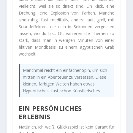
Vielleicht, weil sie so direkt sind. Ein Klick, eine
Drehung, eine Explosion von Farben. Manche
sind ruhig, fast meditativ, andere laut, grell, mit
Soundeffekten, die dich in Sekunden vergessen
lassen, wo du bist. Oft variieren die Themen so
stark, dass man in wenigen Minuten von einer
fiktiven Mondbasis zu einem ägyptischen Grab
wechselt.
Manchmal reicht ein einfacher Spin, um sich
mitten in ein Abenteuer zu versetzen. Diese
kleinen, farbigen Welten haben etwas
Hypnotisches, fast schon Künstlerisches.
EIN PERSÖNLICHES
ERLEBNIS
Natürlich, ich weiß, Glücksspiel ist kein Garant für