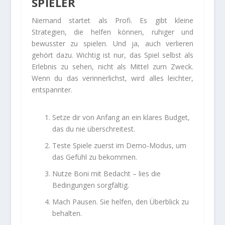
SPIELER
Niemand startet als Profi. Es gibt kleine
Strategien, die helfen können, ruhiger und
bewusster zu spielen. Und ja, auch verlieren
gehört dazu. Wichtig ist nur, das Spiel selbst als
Erlebnis zu sehen, nicht als Mittel zum Zweck.
Wenn du das verinnerlichst, wird alles leichter,
entspannter.
Setze dir von Anfang an ein klares Budget,
das du nie überschreitest.
Teste Spiele zuerst im Demo-Modus, um
das Gefühl zu bekommen.
Nutze Boni mit Bedacht – lies die
Bedingungen sorgfältig.
Mach Pausen. Sie helfen, den Überblick zu
behalten.