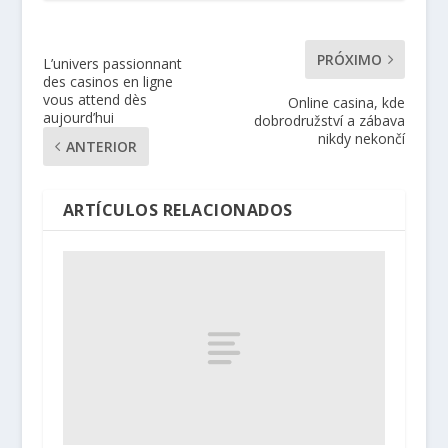
PRÓXIMO
L’univers passionnant
des casinos en ligne
vous attend dès
Online casina, kde
aujourd’hui
dobrodružství a zábava
nikdy nekončí
ANTERIOR
ARTÍCULOS RELACIONADOS