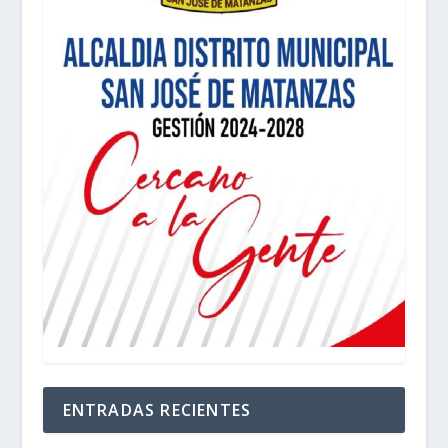
ENTRADAS RECIENTES